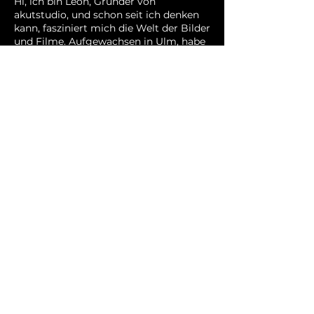
Hi, ich bin Leon, Gründer von
akutstudio, und schon seit ich denken
kann, fasziniert mich die Welt der Bilder
und Filme. Aufgewachsen in Ulm, habe
ich früh angefangen, mit der Kamera
Momente einzufangen – was als Hobby
begann, ist heute meine berufliche
Leidenschaft.
Seit über 8 Jahren bin ich als
selbstständiger Foto- und Videograf
unterwegs. In dieser Zeit habe ich
zahlreiche Projekte realisiert. Dank
eines gut aufgebauten Netzwerks habe
ich für jede Anforderung die richtigen
Leute an der Hand, um auch größere
Produktionen erfolgreich zu meistern.
Ob Imagefilme, Kampagnen oder
Fotoprojekte – ich lege Wert darauf,
meine Kunden von der ersten Idee bis
zur finalen Umsetzung zu begleiten
und Inhalte zu schaffen, die nicht nur
gut aussehen, sondern auch einen
echten Mehrwert bieten.